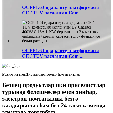
OCPP1.6J идарә итү платформасы
CE / TUV расланган Com ...
OCPP1.6J идарә итү платформасы
CE / TUV расланган Com ...
Рәхим итегез
Дистрибьюторлар һәм агентлар
Безнең продуктлар яки приселистлар
турында белешмәләр өчен зинһар,
электрон почтагызны безгә
калдырыгыз һәм без 24 сәгать эчендә
элемтәдә торырбыз.