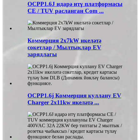
OCPP1.6J идарә итү платформасы
CE / TUV расланган Com ...
Коммерция 2x7kW икеләтә
сокетлар / Мылтыклар EV
зарядлагы
OCPP1.6j Коммерция куллану EV
Charger 2x11kw икеләтә ...