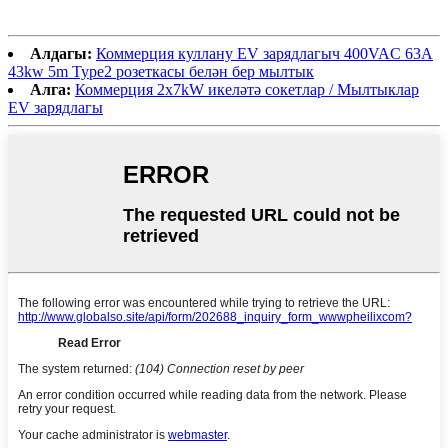
Алдагы:
Коммерция куллану EV зарядлагыч 400VAC 63A
43kw 5m Type2 розеткасы белән бер мылтык
Алга:
Коммерция 2x7kW икеләтә сокетлар / Мылтыклар
EV зарядлагы