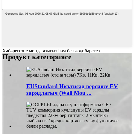
Хәбәрегезне монда языгыз һәм безгә җибәрегез
Продукт категориясе
EUStandard Икътисад версиясе EV
зарядлагыч (Wall Mou ...