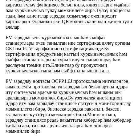
картасы түләү функциясе белән килә, клиентларга уңайлы
һәм куркынычсыз түләү мөмкинлеге бирә.Түләү процессы
гади, һәм клиентлар зарядка хезмәтләре өчен кредит
карталарын кулланып яки QR кодны сканерлап җиңел түли
алалар.
EV зарядлагычы куркынычсызлык һәм сыйфат
стандартлары өчен танылган ике сертификацияләү органы
CE һәм TUV тарафыннан сертификацияләнде.Бу
сертификация продуктның катгый куркынычсызлык һәм
сыйфат стандартларына туры килүен сынап карау һәм
раслауны тәэмин итә.Клиентлар бу продуктның
куркынычсызлыгына һәм сыйфатына ышана ала.
EV зарядлау ноктасы OCPP1.6J протоколына нигезләнгән,
ачык элемтә протоколы, ул зарядлагыч белән арткы идарә
итү системасы арасында куркынычсыз һәм ышанычлы
аралашырга мөмкинлек бирә.Бу үзенчәлек дистанцион
идарә итү һәм зарядлау станциясе статусын мониторинглау
мөмкинлеген бирә, бизнеска зарядка вакытын, бәясен,
куллануны күзәтергә мөмкинлек бирә.Моннан тыш,
зарядлау станциясе реаль вакыттагы хәбәрләр һәм хәбәрләр
җибәрә ала, тиз чыгаруны ачыкларга һәм чишәргә
мөмкинлек бирә.