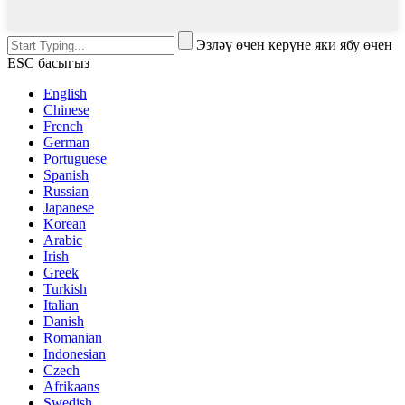
Эзләү өчен керүне яки ябу өчен
ESC басыгыз
English
Chinese
French
German
Portuguese
Spanish
Russian
Japanese
Korean
Arabic
Irish
Greek
Turkish
Italian
Danish
Romanian
Indonesian
Czech
Afrikaans
Swedish