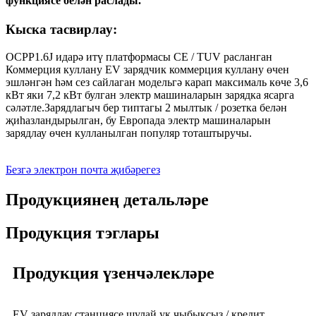
функциясе белән раслады.
Кыска тасвирлау:
OCPP1.6J идарә итү платформасы CE / TUV расланган
Коммерция куллану EV зарядчик коммерция куллану өчен
эшләнгән һәм сез сайлаган модельгә карап максималь көче 3,6
кВт яки 7,2 кВт булган электр машиналарын зарядка ясарга
сәләтле.Зарядлагыч бер типтагы 2 мылтык / розетка белән
җиһазландырылган, бу Европада электр машиналарын
зарядлау өчен кулланылган популяр тоташтыручы.
Безгә электрон почта җибәрегез
Продукциянең детальләре
Продукция тэглары
Продукция үзенчәлекләре
EV зарядлау станциясе шулай ук ​​чыбыксыз / кредит