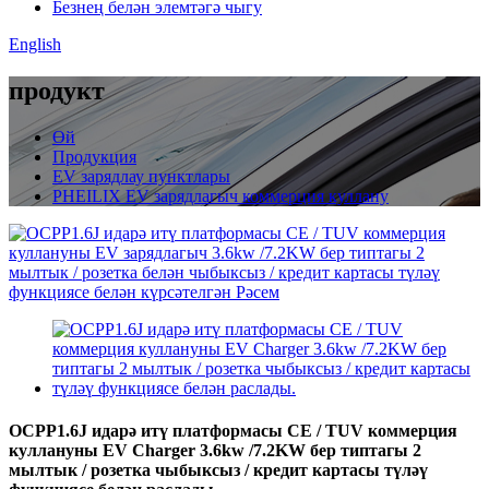
Безнең белән элемтәгә чыгу
English
продукт
Өй
Продукция
EV зарядлау пунктлары
PHEILIX EV зарядлагыч коммерция куллану
OCPP1.6J идарә итү платформасы CE / TUV коммерция
куллануны EV Charger 3.6kw /7.2KW бер типтагы 2
мылтык / розетка чыбыксыз / кредит картасы түләү