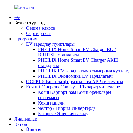
Өй
Безнең турында
Оешма өлкәсе
Сертификат
Продукция
EV зарядлау пунктлары
PHEILIX Home Smart EV Charger EU /
BRITISH стандарты
PHEILIX Home Smart EV Charger АКШ
стандарты
PHEILIX EV зарядлагыч коммерция куллану
PHEILIX Экономика EV зарядлагыч
OCPP1.6 Json платформасы һәм APP системасы
Кояш + Энергия Саклау + ЕВ заряд чишелеше
Кояш Карпорт һәм Кояш брейклары
системасы
Кояш панели
Челтәр / Гибрид Инвертерда
Батарея / Энергия саклау
Яңалыклар
Каталог
Йөкләү