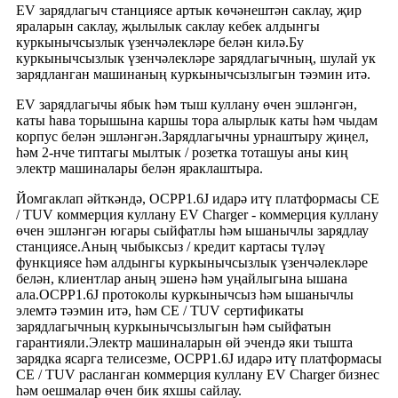
EV зарядлагыч станциясе артык көчәнештән саклау, җир
яраларын саклау, җылылык саклау кебек алдынгы
куркынычсызлык үзенчәлекләре белән килә.Бу
куркынычсызлык үзенчәлекләре зарядлагычның, шулай ук ​​
зарядланган машинаның куркынычсызлыгын тәэмин итә.
EV зарядлагычы ябык һәм тыш куллану өчен эшләнгән,
каты һава торышына каршы тора алырлык каты һәм чыдам
корпус белән эшләнгән.Зарядлагычны урнаштыру җиңел,
һәм 2-нче типтагы мылтык / розетка тоташуы аны киң
электр машиналары белән яраклаштыра.
Йомгаклап әйткәндә, OCPP1.6J идарә итү платформасы CE
/ TUV коммерция куллану EV Charger - коммерция куллану
өчен эшләнгән югары сыйфатлы һәм ышанычлы зарядлау
станциясе.Аның чыбыксыз / кредит картасы түләү
функциясе һәм алдынгы куркынычсызлык үзенчәлекләре
белән, клиентлар аның эшенә һәм уңайлыгына ышана
ала.OCPP1.6J протоколы куркынычсыз һәм ышанычлы
элемтә тәэмин итә, һәм CE / TUV сертификаты
зарядлагычның куркынычсызлыгын һәм сыйфатын
гарантияли.Электр машиналарын өй эчендә яки тышта
зарядка ясарга телисезме, OCPP1.6J идарә итү платформасы
CE / TUV расланган коммерция куллану EV Charger бизнес
һәм оешмалар өчен бик яхшы сайлау.