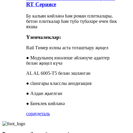
RT Сериясе
Бу кальян көйләнә һәм роман плиткалары,
бетон плиткалар һәм түбә түбәләре өчен бик
яхшы
Үзенчәлекләр:
Rail Тимер юлны аста тоташтыру җиңел
● Модульнең юнәлеше әйләнүче адаптер
белән җиңел күчә
AL AL ​​6005-T5 белән эшләнгән
● classгары класслы анодизация
● Алдан җыелган
● Биеклек көйләнә
сорау
деталь