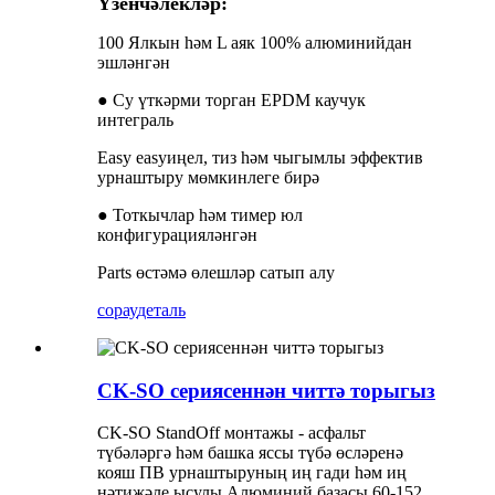
Үзенчәлекләр:
100 Ялкын һәм L аяк 100% алюминийдан
эшләнгән
● Су үткәрми торган EPDM каучук
интеграль
Easy easyиңел, тиз һәм чыгымлы эффектив
урнаштыру мөмкинлеге бирә
● Тоткычлар һәм тимер юл
конфигурацияләнгән
Parts өстәмә өлешләр сатып алу
сорау
деталь
CK-SO сериясеннән читтә торыгыз
CK-SO StandOff монтажы - асфальт
түбәләргә һәм башка яссы түбә өсләренә
кояш ПВ урнаштыруның иң гади һәм иң
нәтиҗәле ысулы.Алюминий базасы 60-152