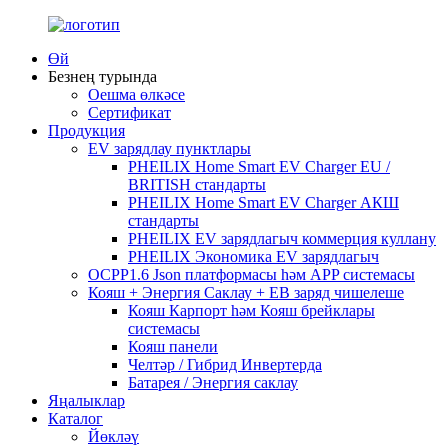
Өй
Безнең турында
Оешма өлкәсе
Сертификат
Продукция
EV зарядлау пунктлары
PHEILIX Home Smart EV Charger EU /
BRITISH стандарты
PHEILIX Home Smart EV Charger АКШ
стандарты
PHEILIX EV зарядлагыч коммерция куллану
PHEILIX Экономика EV зарядлагыч
OCPP1.6 Json платформасы һәм APP системасы
Кояш + Энергия Саклау + ЕВ заряд чишелеше
Кояш Карпорт һәм Кояш брейклары
системасы
Кояш панели
Челтәр / Гибрид Инвертерда
Батарея / Энергия саклау
Яңалыклар
Каталог
Йөкләү