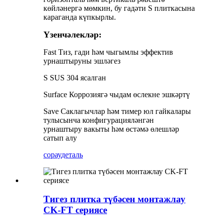
көйләнергә мөмкин, бу гадәти S плиткасына
караганда күпкырлы.
Үзенчәлекләр:
Fast Тиз, гади һәм чыгымлы эффектив
урнаштыруны эшләгез
S SUS 304 ясалган
Surface Коррозиягә чыдам өслекне эшкәртү
Save Саклагычлар һәм тимер юл гайкалары
тулысынча конфигурацияләнгән
урнаштыру вакыты һәм өстәмә өлешләр
сатып алу
сорау
деталь
Тигез плитка түбәсен монтажлау
CK-FT сериясе