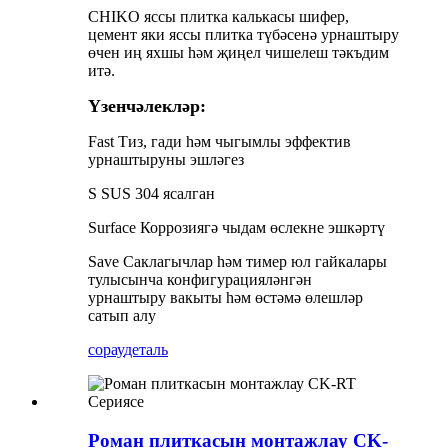
CHIKO яссы плитка калькасы шифер,
цемент яки яссы плитка түбәсенә урнаштыру
өчен иң яхшы һәм җиңел чишелеш тәкъдим
итә.
Үзенчәлекләр:
Fast Тиз, гади һәм чыгымлы эффектив
урнаштыруны эшләгез
S SUS 304 ясалган
Surface Коррозиягә чыдам өслекне эшкәртү
Save Саклагычлар һәм тимер юл гайкалары
тулысынча конфигурацияләнгән
урнаштыру вакыты һәм өстәмә өлешләр
сатып алу
сорау
деталь
Роман плиткасын монтажлау CK-