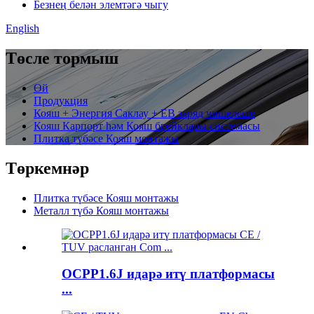
Безнең белән элемтәгә чыгу
English
Төсле тормыш
Өй
Продукция
Кояш + Энергия Саклау + ЕВ заряд чишелеше
Кояш Карпорт һәм Кояш брейклары системасы
Плитка түбәсе Кояш монтажы
Төркемнәр
Плитка түбәсе Кояш монтажы
Металл түбә Кояш монтажы
OCPP1.6J идарә итү платформасы
...