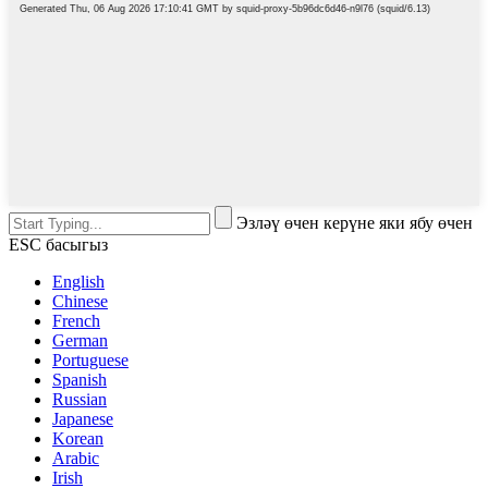
Эзләү өчен керүне яки ябу өчен
ESC басыгыз
English
Chinese
French
German
Portuguese
Spanish
Russian
Japanese
Korean
Arabic
Irish