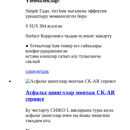
Үзенчәлекләр:
Simple Гади, тиз һәм чыгымлы эффектив
урнаштыру мөмкинлеген бирә
S SUS 304 ясалган
Surface Коррозиягә чыдам өслекне эшкәртү
● Тоткычлар һәм тимер юл гайкалары
конфигурацияләнгән
өстәмә өлешләр сатып алу тулысынча
саклый
сорау
деталь
Асфальт шингллар монтаж CK-AR
сериясе
Бу чистарту CHIKO L аякларына туры килә,
асфальт шингллар өчен иң яхшы чишелеш
тәкъдим итә.