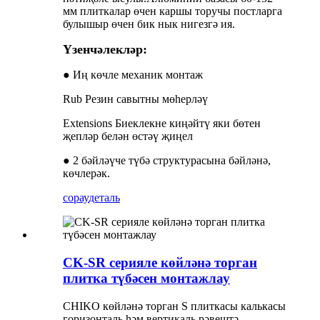
мм плиткалар өчен каршы торучы постларга
булышыр өчен бик нык нигезгә ия.
Үзенчәлекләр:
● Иң көчле механик монтаж
Rub Резин савытны мөһерләү
Extensions Биеклекне киңәйтү яки бөтен
җепләр белән өстәү җиңел
● 2 бәйләүче түбә структурасына бәйләнә,
көчлерәк.
сорау
деталь
CK-SR серияле көйләнә торган
плитка түбәсен монтажлау
CHIKO көйләнә торган S плиткасы калькасы
горизонталь һәм вертикаль рәвештә