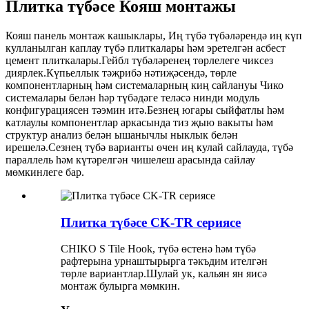
Плитка түбәсе Кояш монтажы
Кояш панель монтаж кашыклары, Иң түбә түбәләрендә иң күп
кулланылган каплау түбә плиткалары һәм эретелгән асбест
цемент плиткалары.Гейбл түбәләренең төрлелеге чиксез
диярлек.Күпьеллык тәҗрибә нәтиҗәсендә, төрле
компонентларның һәм системаларның киң сайлануы Чико
системалары белән һәр түбәдәге теләсә нинди модуль
конфигурациясен тәэмин итә.Безнең югары сыйфатлы һәм
катлаулы компонентлар аркасында тиз җыю вакыты һәм
структур анализ белән ышанычлы ныклык белән
ирешелә.Сезнең түбә варианты өчен иң кулай сайлауда, түбә
параллель һәм күтәрелгән чишелеш арасында сайлау
мөмкинлеге бар.
Плитка түбәсе CK-TR сериясе
CHIKO S Tile Hook, түбә өстенә һәм түбә
рафтерына урнаштырырга тәкъдим ителгән
төрле вариантлар.Шулай ук, кальян ян яисә
монтаж булырга мөмкин.