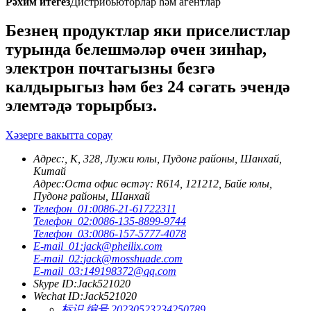
Рәхим итегез
Дистрибьюторлар һәм агентлар
Безнең продуктлар яки приселистлар
турында белешмәләр өчен зинһар,
электрон почтагызны безгә
калдырыгыз һәм без 24 сәгать эчендә
элемтәдә торырбыз.
Хәзерге вакытта сорау
Адрес:
, К, 328, Лужи юлы, Пудонг районы, Шанхай,
Китай
Адрес:
Оста офис өстәү: R614, 121212, Байе юлы,
Пудонг районы, Шанхай
Телефон_01:
0086-21-61722311
Телефон_02:
0086-135-8899-9744
Телефон_03:
0086-157-5777-4078
E-mail_01:
jack@pheilix.com
E-mail_02:
jack@mosshuade.com
E-mail_03:
149198372@qq.com
Skype ID:
Jack521020
Wechat ID:
Jack521020
标识 编号 20230523234250789